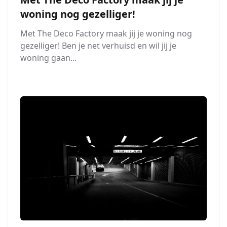
woning nog gezelliger!
Met The Deco Factory maak jij je woning nog
gezelliger! Ben je net verhuisd en wil jij je
woning gaan...